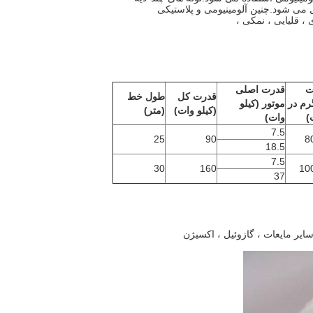
، قلیایی ، نمکی ،
ت
قدرت اصلی
قدرت کل
طول خط
رم در
موتور (کیلو
(کیلو وات)
(متر)
)
وات)
7.5
25
90
8
18.5
7.5
30
160
10
37
ایر مایعات ، گازوئیل ، اکسیژن