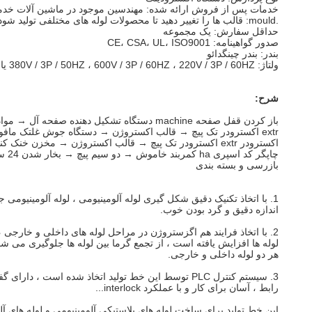
خدمات پس از فروش ارائه شده: مهندسین موجود در ماشین آلات خدم
.mould: قالب ها را تغییر دهید تا محصولات لوله های مختلفی تولید شود.
حداقل سفارش: یک مجموعه
صدور گواهینامه: CE، CSA، UL، ISO9001
بندر: بندر چینگدائو
ولتاژ: 380V / 3P / 50HZ ، 600V / 3P / 60HZ ، 220V / 3P / 60HZ یا مطابق نیاز مشتری.
شرح:
باز کردن قفل صفحه machine دستگاه تشکیل دهنده صفحه آل → مواد Pex → تغذیه خلاء extr اکسترودر تک پیچ
extr اکسترودر تک پیچ → قالب اکستروژن → دستگاه جوش غلتک مافوق صوت صفحه آل → پیچ تک
اکسترودر extr اکسترودر تک پیچ → قالب اکستروژن → مخزن خنک کننده درون محور ip فرو بردن در مخزن خنک کننده
چاپگر کد اسپری ha کمربند خاموش → دو سیم پیچ → بخار شدن 24 ساعته product محصول نهایی
بازرسی و بسته بندی
1. با اتخاذ تکنیک دقیق شکل گیری لوله آلومینیومی ، لوله آلومینیومی جوش داده شده دارای آلومینیوم خواهد بود
اندازه دقیق و گرد بودن خوب.
2. با اتخاذ فرایند هم اگزستروژن در مراحل لوله های داخلی و خارجی ، استحکام اتصال بین
لوله ها افزایش یافته است ، از تجمع گرما بین لوله ها جلوگیری می ش
هر دو لوله داخلی و خارجی.
3. سیستم کنترل PLC توسط این خط تولید اتخاذ شده است ، دارای گفتگوی دوستانه انسان و کامپیوتر است
رابط ، آسان برای کار و با عملکرد interlock...
این خط تولید برای ساخت لوله های پلاستیکی آلومینیومی و لوله های آل