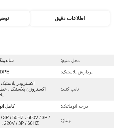
اطلاعات دقیق
توض
محل منبع:
شاندونگ
پردازش پلاستیک:
HDPE
تایپ کنید:
پل
درجه اتوماتیک:
کامل اتو
/ 3P / 50HZ ، 600V / 3P / 
ولتاژ:
، 220V / 3P / 60HZ