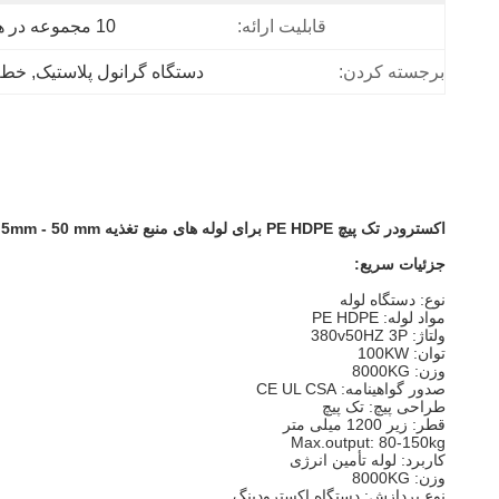
قابلیت ارائه:
10 مجموعه در هر ماه
برجسته کردن:
دستگاه گرانول پلاستیک
, 
خط ا
اکسترودر تک پیچ PE HDPE برای لوله های منبع تغذیه 4.5mm - 50 mm
جزئیات سریع
:
نوع: دستگاه لوله
مواد لوله: PE HDPE
ولتاژ: 380v50HZ 3P
توان: 100KW
وزن: 8000KG
صدور گواهینامه: CE UL CSA
طراحی پیچ: تک پیچ
قطر: زیر 1200 میلی متر
Max.output: 80-150kg
کاربرد: لوله تأمین انرژی
وزن: 8000KG
نوع پردازش: دستگاه اکسترودینگ