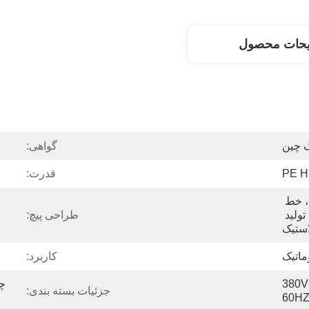
یحات محصول
 چین
گواهی:
PE 
قدرت:
اکسترودر پلاستیک ، خط 
اکستروژن پلاستیک ، خط تولید 
طراحی پیچ:
استیک
ماتیک
کاربرد:
380V 
جزئیات بسته بندی:
60HZ 