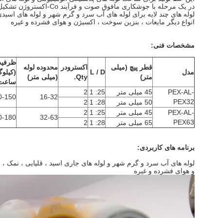
در یک مرحله با جوشکاری مافوق صوت و فرآیند Co-اکستروژن تشکیل می شود.چنین آلومینیومی و پلاستیکی
لوله های چند لایه برای لوله های آب سرد و گرم شهر و لوله های اسیدی 
انواع دیگر مایعات ، بنزین سوخت ، اکسیژن و هوای فشرده و غیره
مشخصات فنی:
ظرفی
قطر پیچ (میلی
اکسترودر
محدوده لوله
مدل
L / D
(کیلوگ
متر)
Qty.
(میلی متر)
ساعت
PEX-AL-
45 میلی متر
25: 1
2
0-150
16-32
PEX32
50 میلی متر
28: 1
2
PEX-AL-
45 میلی متر
25: 1
2
0-180
32-63
PEX63
65 میلی متر
28: 1
2
برنامه های کاربردی:
لوله های آب سرد و گرم شهر و لوله های جاری اسید ، قلیایی ، نمک ، س
و هوای فشرده و غیره