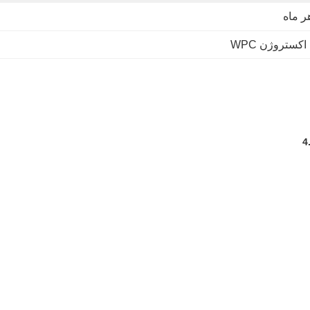
کستروژن WPC