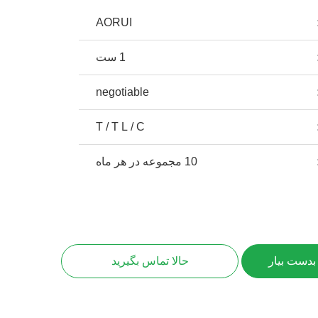
AORUI
1 ست
negotiable
T / T L / C
10 مجموعه در هر ماه
بدست بیار
حالا تماس بگیرید