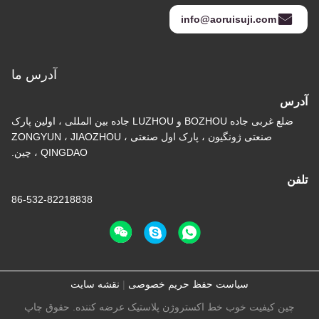
info@aoruisuji.com
آدرس ما
آدرس
ضلع غربی جاده BOZHOU و LUZHOU جاده بین المللی ، اولین پارک
صنعتی ژونگیون ، پارک اول صنعتی ZONGYUN ، JIAOZHOU ،
QINGDAO ، چین.
تلفن
86-532-82218838
سیاست حفظ حریم خصوصی
|
نقشه سایت
چین کیفیت خوب خط اکستروژن پلاستیک عرضه کننده. حقوق چاپ