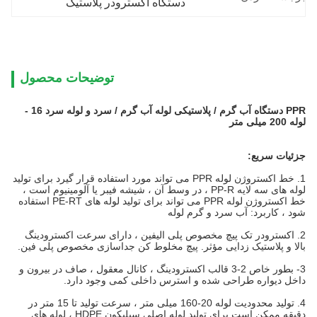
دستگاه اکسترودر پلاستیک
توضیحات محصول
PPR دستگاه آب گرم / پلاستیکی لوله آب گرم / سرد و لوله سرد 16 -
لوله 200 میلی متر
جزئیات سریع
:
1. خط اکستروژن لوله PPR می تواند مورد استفاده قرار گیرد برای تولید
لوله های سه لایه PP-R ، در وسط آن ، شیشه فیبر یا آلومینیوم است ،
خط اکستروژن لوله PPR می تواند برای تولید لوله های PE-RT استفاده
شود ، کاربرد: آب سرد و گرم لوله
2. اکسترودر تک پیچ مخصوص پلی الیفین ، دارای سرعت اکسترودینگ
بالا و پلاستیک زدایی مؤثر. پیچ مخلوط کن جداسازی مخصوص پلی فین.
3- بطور خاص 2-3 قالب اکسترودینگ ، کانال معقول ، صاف در بیرون و
داخل دیواره طراحی شده و استرس داخلی کمی وجود دارد.
4. تولید محدودیت لوله 20-160 میلی متر ، سرعت تولید تا 15 متر در
دقیقه.ممکن است برای تولید لوله اصلی سیلیکون HDPE ، لوله های