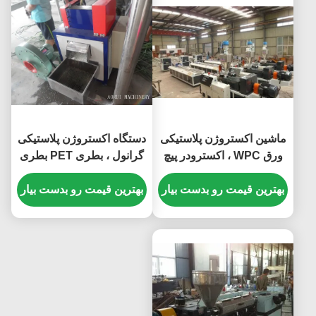
ماشین اکستروژن پلاستیکی
دستگاه اکستروژن پلاستیکی
ورق WPC ، اکسترودر پیچ
گرانول ، بطری PET بطری
دوقلو مخروطی
PET ، اکسترودر فیلم گلوله
بهترین قیمت رو بدست بیار
ای PET Recycle Film
بهترین قیمت رو بدست بیار