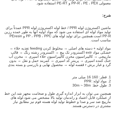
معمولی PP-R ، PE ، PEX و PE-RT استفاده شود.
شرح:
ماشین اکستروژن لوله PPR / خط لوله اکستروژن لوله PPR عمدتاً برای
تولید مواد لوله ای استفاده می شود که مواد اولیه آنها به طور عمده رزین
PP-R است.همچنین برای تولید لوله های PP ، PPB ، PPC و PEresin
مناسب است.
مواد اولیه + دسته های اصلی → مخلوط کردن feeding تغذیه خلاء →
خشکی مواد extr اکسترودر تک پیچ → اکسترودر رشته رنگ → قالب
مارپیچی → کالیبراسیون مخزن کالیبراسیون خلاء اسپری → مخزن آب
خنک کننده اسپری → پرینتر کد اسپری → کمربند حمل و نقل → بدون
گرد و غبار برش r قفسه لوله → محصول نهایی و بازرسی و بسته بندی
1. قطر: 160 16 میلی متر
2. مواد لوله: PPR
3. طول خط: 30m ~ 38m
همچنین می توان به ابزار اندازه گیری طول و ضخامت مجهز شد.این خط
از عملکرد قابل اعتماد و راندمان تولید بالا مشخص می شود.لوله های
مارپیچ ضد سر و صدا و خطوط تولید لوله هسته فوم نیز مطابق نیاز
مشتری در دسترس هستند.