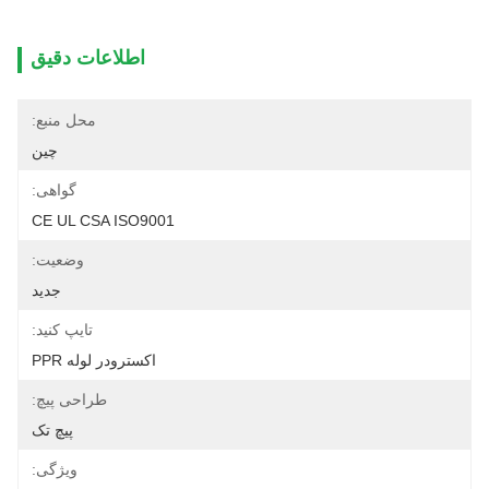
اطلاعات دقیق
محل منبع:
چین
گواهی:
CE UL CSA ISO9001
وضعیت:
جدید
تایپ کنید:
اکسترودر لوله PPR
طراحی پیچ:
پیچ تک
ویژگی: