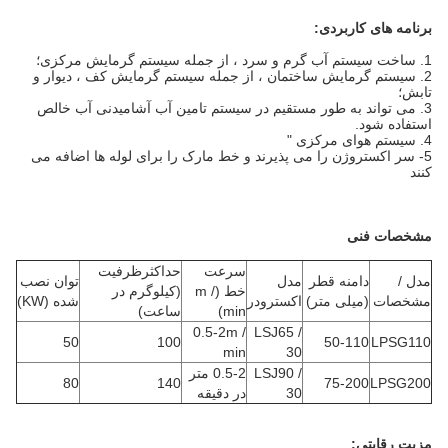
برنامه های کاربردی:
1. ساخت سیستم آب گرم و سرد ، از جمله سیستم گرمایش مرکزی؛
2. سیستم گرمایش ساختمان ، از جمله سیستم گرمایش کف ، دیوار و
تابش؛
3. می تواند به طور مستقیم در سیستم تامین آب آشامیدنی آب خالص
استفاده شود.
4. سیستم هوای مرکزی "
5- سر اکستروژن را می پذیرند و خط مارک را برای لوله ها اضافه می
کنند
مشخصات فنی
سرعت
حداکثرظرفیت
مدل /
دامنه قطر
مدل
توان نصب
خط (m /
(کیلوگرم در
مشخصات
(میلی متر)
اکسترودر
شده (KW)
min)
ساعت)
0.5-2m /
LSJ65 /
50
100
50-110
LPSG110
min
30
LSJ90 /
0.5-2 متر
80
140
75-200
LPSG200
30
در دقیقه
مزیت رقابتی: