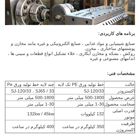
برنامه های کاربردی:
صنایع شیمیایی و مواد غذایی ، صنایع الکترونیکی و غیره مانند مخازن و
پوششهای ساختاری ، مخزن
روکش ، بشکه و مخازن آبکاری ، خلاء تشکیل انواع قطعات و سینی ها ،
اندامهای مصنوعی و غیره
مشخصات فنی:
حالت
خط تولید ورق PE تک لایه
چند لایه خط تولید ورق Pe
اکسترودر
SJ-120/33
SJ-120/33 ، SJ65 / 33
عرض محصول
500-1800 میلی متر
500-1800 میلی متر
ضخامت محصول
1-30 میلی متر
1-30 میلی متر
قدرت اصلی
132 کیلووات
132kw / 45kw
موتور
ظرفیت
350 کیلوگرم در ساعت
400 کیلوگرم در ساعت
اکستروژن