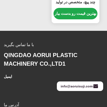
چند پیچ، متخصص در تولید
تخته های فوم با ضخامت
قابل تنظیم از 1 تا 30 میلی
بهترین قیمت رو بدست بیار
متر
با ما تماس بگیرید
QINGDAO AORUI PLASTIC
MACHINERY CO.,LTD1
ایمیل
info@aoruisuji.com
آدرس ما