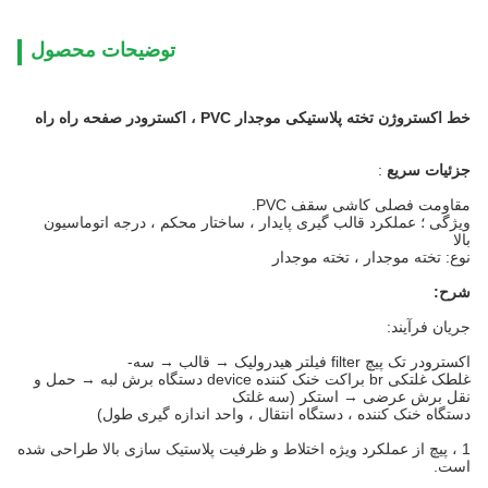
توضیحات محصول
خط اکستروژن تخته پلاستیکی موجدار PVC ، اکسترودر صفحه راه راه
جزئیات سریع
:
مقاومت فصلی کاشی سقف PVC.
ویژگی ؛ عملکرد قالب گیری پایدار ، ساختار محکم ، درجه اتوماسیون
بالا
نوع: تخته موجدار ، تخته موجدار
شرح:
جریان فرآیند:
اکسترودر تک پیچ filter فیلتر هیدرولیک → قالب → سه-
غلطک غلتکی br براکت خنک کننده device دستگاه برش لبه → حمل و
نقل برش عرضی → استکر (سه غلتک
دستگاه خنک کننده ، دستگاه انتقال ، واحد اندازه گیری طول)
1 ، پیچ از عملکرد ویژه اختلاط و ظرفیت پلاستیک سازی بالا طراحی شده
است.