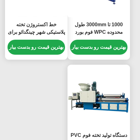
1000 تا 3000mm طول
خط اکستروژن تخته
محدوده WPC فوم بورد
پلاستیکی شهر چینگدائو برای
ماشین آبی یا هر چیزی که
تخته فوم پی وی سی با
شما می خواهید طراحی
بهترین قیمت رو بدست بیار
بهترین قیمت رو بدست بیار
محدوده طول 1000 تا 3000
شده برای ثبات و عملیات
میلی متر، طراحی فشرده و
طولانی مدت
کم جا
دستگاه تولید تخته فوم PVC