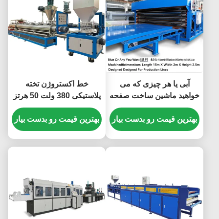
آبی یا هر چیزی که می
خط اکستروژن تخته
خواهید ماشین ساخت صفحه
پلاستیکی 380 ولت 50 هرتز
پلاستیکی PVC ابعاد ماشین
با اکسترودر دو مارپیچ
طول 15m X عرض 2m X
بهترین قیمت رو بدست بیار
بهترین قیمت رو بدست بیار
یکپارچه و راه حل های تحویل
ارتفاع 2.5m برای خطوط
بندر چینگدائو
تولید طراحی شده