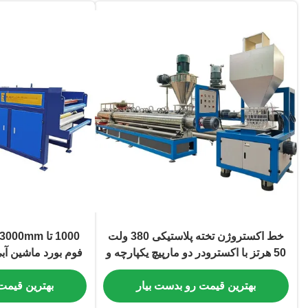
خط اکستروژن تخته پلاستیکی 380 ولت
50 هرتز با اکسترودر دو مارپیچ یکپارچه و
فوم بورد ماشین آب
راه حل های تحویل بندر چینگدائو
می خواهید طراحی
بهترین قیمت رو بدست بیار
بهترین قیمت
عملیات ط