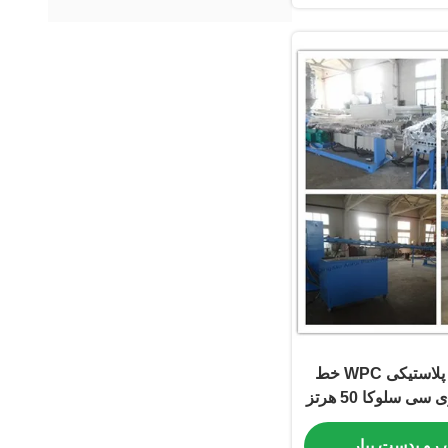
دستگاه اکسترودر پلاستیکی WPC خط
ی سلوکا 50 هرتز
 رو بدست بیار