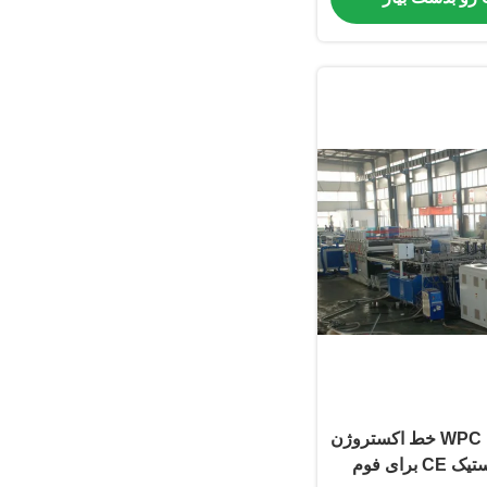
دستگاه ساخت تخته WPC خط اکستروژن
اتوماتیک تخته پلاستیک CE برای فوم