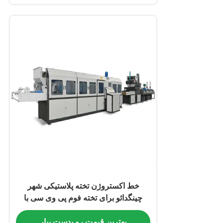
خط اکستروژن تخته پلاستیکی شهر
چینگدائو برای تخته فوم پی وی سی با
محدوده طول 1000 تا 3000 میلی متر،
بهترین قیمت رو بدست بیار
طراحی فشرده و کم جا