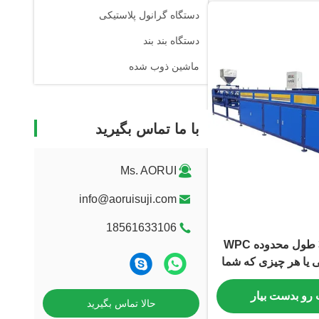
دستگاه گرانول پلاستیکی
دستگاه بند بند
ماشین ذوب شده
با ما تماس بگیرید
Ms. AORUI
info@aoruisuji.com
18561633106
1000 تا 3000mm طول محدوده WPC
ی یا هر چیزی که شما
 شده برای ثبات و
 رو بدست بیار
ولانی مدت
حالا تماس بگیرید