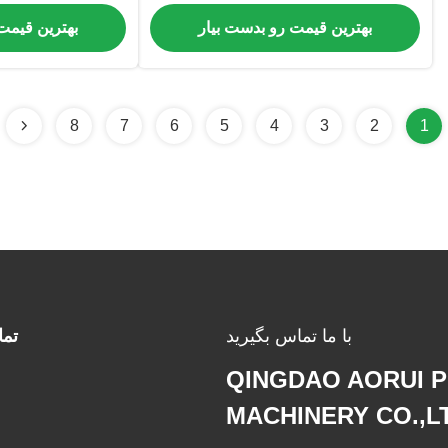
پو
بهترین قیمت رو بدست بیار
بهترین قیمت
8
7
6
5
4
3
2
1
با ما تماس بگیرید
تم
QINGDAO AORUI P
MACHINERY CO.,L