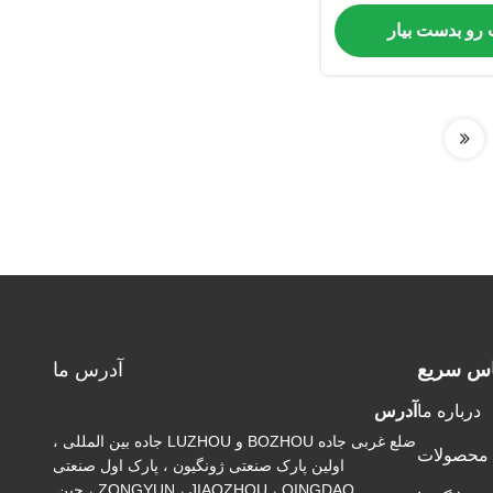
سته
 رو بدست بیار
اس سریع
آدرس ما
درباره ما
آدرس
ضلع غربی جاده BOZHOU و LUZHOU جاده بین المللی ،
محصولات
اولین پارک صنعتی ژونگیون ، پارک اول صنعتی
ZONGYUN ، JIAOZHOU ، QINGDAO ، چین.