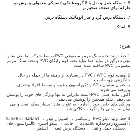
6. دستگاه حمل و نقل با 8 گروه غلتکی لاستیکی معمولی و برش دو
طرفه برای صفحه ضخیم تر
7. دستگاه برش گرد و غبار اتوماتیک دستگاه برش
8. استکر
شرح:
1
خط تولید تخته سنگ مرمر مصنوعی PVC توسط شرکت ما طی سالها
تجربه درگیر در تولید خط تولید تخته فوم رایگان PVC و تخته سنگ مرمر
مصنوعی PVC ساخته شده است.
2
صفحه فوم PVC / WPC در بسیاری از زمینه ها از جمله در حال
جایگزینی چوب است
به عنوان مبلمان ، AD و دکوراسیون و غیره و توسط افراد بیشتری
پذیرفته می شوند
اکنون.ماده اصلی PVC است.بنابراین نه تنها ویژگی های چوب را پوشش
می دهد ، بلکه همچنین را پوشش می دهد
ویژگی های خاص خود را دارد ، به عنوان مثال: بسیار سبک است و می
توان به راحتی چاپ کرد ، حکاکی شد.
3
خط تولید تابلو PVC از میکسر → اسپیرال لودر → SJSZ51 ؛ SJSZ65
؛ اکسترودر دوجداره SJSZ80 → قالب → سکو اسپری کالیبراسیون خلاء
→ دستگاه حمل و نقل → دستگاه برش تیغه → استکر