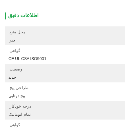
اطلاعات دقیق
محل منبع:
چین
گواهی:
CE UL CSA ISO9001
وضعیت:
جدید
طراحی پیچ:
پیچ دوتایی
درجه خودکار:
تمام اتوماتیک
گواهی: