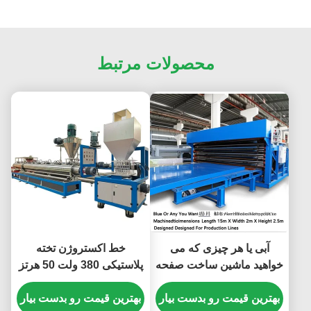
محصولات مرتبط
آبی یا هر چیزی که می
خط اکستروژن تخته
خواهید ماشین ساخت صفحه
پلاستیکی 380 ولت 50 هرتز
پلاستیکی PVC ابعاد ماشین
با اکسترودر دو مارپیچ
طول 15m X عرض 2m X
بهترین قیمت رو بدست بیار
بهترین قیمت رو بدست بیار
یکپارچه و راه حل های تحویل