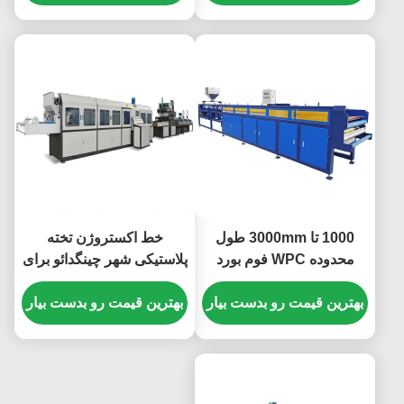
ارتفاع 2.5m برای خطوط
بندر چینگدائو
تولید طراحی شده
1000 تا 3000mm طول
خط اکستروژن تخته
محدوده WPC فوم بورد
پلاستیکی شهر چینگدائو برای
ماشین آبی یا هر چیزی که
تخته فوم پی وی سی با
شما می خواهید طراحی
بهترین قیمت رو بدست بیار
بهترین قیمت رو بدست بیار
محدوده طول 1000 تا 3000
شده برای ثبات و عملیات
میلی متر، طراحی فشرده و
طولانی مدت
کم جا