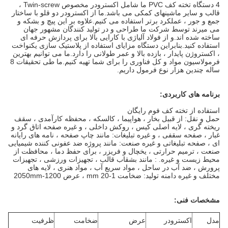
4
دستگاه تخته کف PVC ما شامل اکسترودر مخصوص Twin-screw ،
قالب و سایر ماشینهای کمکی می باشد.ما از اکسترودر دو قلو با ساختار
جمع و جور ، عملکرد برتر استفاده می کنیم.علاوه بر این پیچ و بشکه و
می میرند توسط شرکت ما طراحی و در تولید کنندگان مشهور جهان
ساخته شده اند.و از فولاد آلیاژی با کارایی بالا برای پردازش حرفه ای
استفاده کنید.بنابراین دستگاه مزایای استفاده از پلاستیک سازی یکنواخت
، اکستروژن پایدار ، بازده بالا و عمر طولانی را دارد.ما می توانیم بهترین
فرمولاسیون مواد و کل فناوری را برای شما تهیه کنیم.ما طی تحقیقات 8
ساله چندین هزار نوع فرمول داریم.
برنامه های کاربردی:
استفاده از تخته کف فوم رایگان
حمل و نقل: از قبیل بخار ، هواپیما ، کالسکه ، محفظه کارآمدی ، سقف
ریخته گری ، لایه اصلی کیس ، روکش داخلی ، و غیره صفحه اتاق گرد و
غبار ، صفحه سقفی ، و غیره تبلیغات: مانند چاپ صفحه ، نامه های رایانه
ای ، صفحه تبلیغاتی و غیره صنعت: مانند پروژه ضد عفونی کننده شیمیایی
صنعت ، ترمیم حرارتی ، یخچال و فریزر ، برای حفظ دما ، محافظت از
محیط زیست و غیره. : مانند بشقاب قالب ، تجهیزات ورزشی ، تجهیزات
پرورش ، ضد آب در ساحل ، مواد سریع آب ، مواد هنری ، لایه های
مختلف و غیره دامنه تولید: ضخامت 1-20 mm ، عرض 1200-2050mm
مشخصات فنی:
مدل
اکسترودر
عرض
ضخامت
ظرفیت