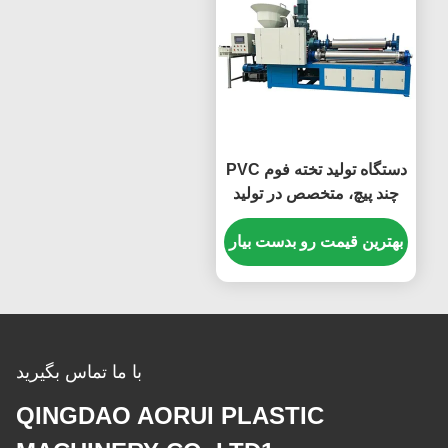
دستگاه تولید تخته فوم PVC
چند پیچ، متخصص در تولید
تخته های فوم با ضخامت
قابل تنظیم از 1 تا 30 میلی
بهترین قیمت رو بدست بیار
متر
با ما تماس بگیرید
QINGDAO AORUI PLASTIC