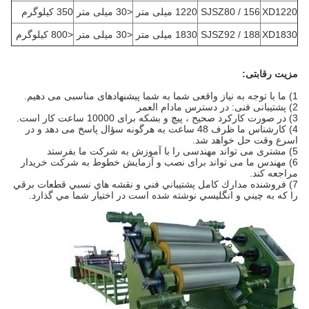
XD1220
SJSZ80 / 156
1220 میلی متر
<30 میلی متر
350 کیلوگرم
XD1830
SJSZ92 / 188
1830 میلی متر
<30 میلی متر
<800 کیلوگرم
مزیت رقابتی:
1) ما با توجه به نیاز واقعی شما به شما پیشنهادهای مناسبی می دهیم.
2) پشتیبانی فنی: در دسترس مادام العمر
3) در صورت کارکرد صحیح ، پیچ و بشکه برای 10000 ساعت کار است.
4) کارشناس ما ظرف 48 ساعت به هرگونه سؤال پاسخ می دهد و در
اسرع وقت حل خواهد شد.
5) مشتری می تواند مهندسی را با آموزش به شرکت ما بفرستد
6) مهندس ما می تواند برای نصب و آزمایش خطوط به شرکت خریدار
مراجعه کند.
7) فروشنده مدارك كامل پشتيباني فني و نقشه هاي نسبي قطعات برقي
را كه به چيني و انگليسي نوشته شده است در اختيار شما مي گذارد.