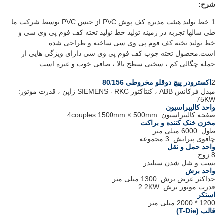
شرح:
1
خط تولید هیئت مدیره کف پوش PVC از جنس PVC توسط شرکت ما
طی سالها تجربه در زمینه تولید خط تولید تخته کف فوم پی وی سی و
خط تولید تخته کف فوم پی وی سی ساخته و طراحی شده
است.محصول تخته چوب کف فوم پی وی سی دارای ویژگی هایی از
جمله چگالی کم ، سختی سطح بالا ، صافی خوب و غیره است.
2
اکسترودر پیچ دوقلو مخروطی 80/156
مبدل فرکانس ABB ، کنتاکتور SIEMENS ، RKC ژاپن ، قدرت موتور:
75KW
واحد کالیبراسیون
صفحه کالیبراسیون: 4couples 1500mm × 500mm
مخزن خنک کننده و براکت
طول: 6000 میلی متر
چاقوی پیرایش: 3 مجموعه
واحد حمل و نقل
8 زوج
بست و شل شدن سیلندر
واحد برش
حداکثر عرض برش: 1300 میلی متر
قدرت موتور برش: 2.2KW
استکر
1200 * 2000 میلی متر
قالب (T-Die)