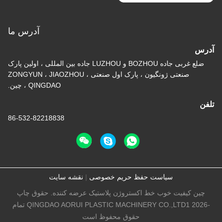
آدرس ما
آدرس
ضلع غربی جاده BOZHOU و LUZHOU جاده بین المللی ، اولین پارک
صنعتی ژونگیون ، پارک اول صنعتی ZONGYUN ، JIAOZHOU ،
QINGDAO ، چین.
تلفن
86-532-82218838
سیاست حفظ حریم خصوصی
|
نقشه سایت
چین کیفیت خوب خط اکستروژن پلاستیک عرضه کننده. حقوق چاپ
-2026 QINGDAO AORUI PLASTIC MACHINERY CO.,LTD1 تمام
حقوق محفوظ است