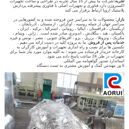
تجربه:
شرکت ما بیش از 15 سال تجربه در طراحی و ساخت تجهیزات
اکستروژن دارد.فناوری و تجهیزات اصلی با فناوری پیشرفته پردازش
پلاستیک اروپا ارتباط برقرار می کنند
بازار:
محصولات ما به سراسر چین فروخته شده و به کشورهایی در
سراسر جهان از جمله روسیه ، اوکراین ، ارمنستان ، آذربایجان ،
ازبکستان ، قزاقستان ، ایتالیا ، رومانی ، استرالیا ، ترکیه ، ایران ،
پاکستان ، هند ، بنگلادش ، اندونزی صادر شده است. ، ژاپن ، ویتنام ،
مکزیک ، ونزوئلا ، برزیل ، پرو ، آفریقای جنوبی ، مصر ، تونس و غیره.
خدمات پس از فروش
: ما به پروژه کلید در دست ارائه می دهیم ،
تکنسین ها برای نصب و راه اندازی تجهیزات و آموزش کارگران به
کارخانه خریدار فرستاده می شوند ؛ به کلیه موارد مورد نیاز شما برای
تجهیزات در طی 24 ساعت پاسخ داده می شود.
استاندارد صدور گواهینامه بین المللی.
6.ور مهندس کمک و آموزش مشتری به تست دستگاه.