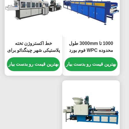
1000 تا 3000mm طول
خط اکستروژن تخته
محدوده WPC فوم بورد
پلاستیکی شهر چینگدائو برای
ماشین آبی یا هر چیزی که
تخته فوم پی وی سی با
شما می خواهید طراحی
بهترین قیمت رو بدست بیار
بهترین قیمت رو بدست بیار
محدوده طول 1000 تا 3000
شده برای ثبات و عملیات
میلی متر، طراحی فشرده و
طولانی مدت
کم جا