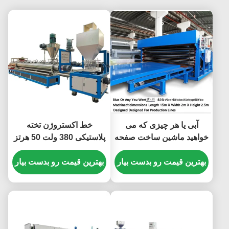
آبی یا هر چیزی که می
خط اکستروژن تخته
خواهید ماشین ساخت صفحه
پلاستیکی 380 ولت 50 هرتز
پلاستیکی PVC ابعاد ماشین
با اکسترودر دو مارپیچ
طول 15m X عرض 2m X
بهترین قیمت رو بدست بیار
بهترین قیمت رو بدست بیار
یکپارچه و راه حل های تحویل
ارتفاع 2.5m برای خطوط
بندر چینگدائو
تولید طراحی شده