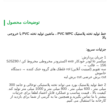
توضیحات محصول
خط تولید تخته پلاستیک PVC WPC ، ماشین تولید تخته PVC با خروجی
بالا
جزئیات سریع:
1
جریان پردازش:
میکسر lo لودر خودکار extr اکسترودر مخروطی مخروط کن SJSZ80 /
156 → قالب →
سه تقویم (لمینیت آنلاین) rol غلطک های گروه خنک کننده → دستگاه
خاموش
cut برش عرضی cut برش لبه
2
خط تولید پلاستیک بورد می تواند تخته پلاستیکی توخالی و جامد 300
میلی متر ، 600 میلی متر ، 800 میلی متر و 1000 میلی متر تولید کند.
کیفیت بالا ، قیمت مناسب و عملکرد قابل اعتماد.لطفا برای جزئیات
بیشتر با ما تماس بگیرید.و همچنین ما به گرمی از شما برای بازدید از
کارخانه ما استقبال می کنیم.