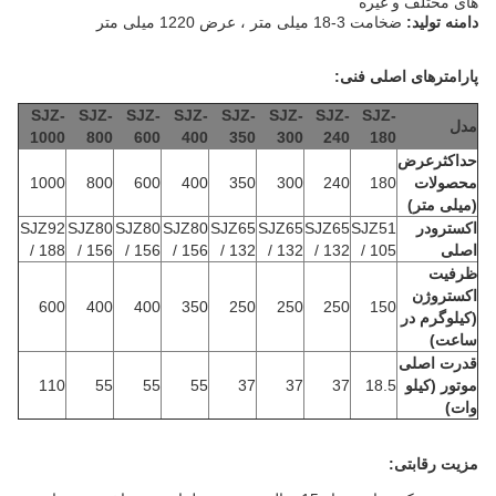
های مختلف و غیره
دامنه تولید:
ضخامت 3-18 میلی متر ، عرض 1220 میلی متر
پارامترهای اصلی فنی:
SJZ-
SJZ-
SJZ-
SJZ-
SJZ-
SJZ-
SJZ-
SJZ-
مدل
1000
800
600
400
350
300
240
180
حداکثرعرض
محصولات
180
240
300
350
400
600
800
1000
(میلی متر)
اکسترودر
SJZ51
SJZ65
SJZ65
SJZ65
SJZ80
SJZ80
SJZ80
SJZ92
اصلی
/ 105
/ 132
/ 132
/ 132
/ 156
/ 156
/ 156
/ 188
ظرفیت
اکستروژن
600
400
400
350
250
250
250
150
(کیلوگرم در
ساعت)
قدرت اصلی
موتور (کیلو
18.5
37
37
37
55
55
55
110
وات)
مزیت رقابتی: