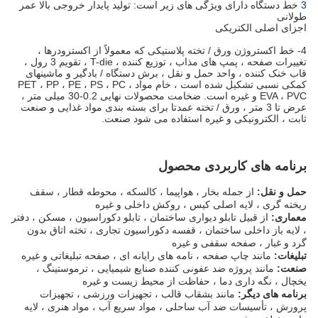
3
خط دستگاه دارای ویژگی های زیر است: تولید پایدار خروجی بالا عمر
طولانی
اجزای اصلی الکتریکی
4- خط اکستروژن ورق / تخته پلاستیکی که معمولاً از اکسترودرها ،
تغییرات صفحه ، پمپ های مذاب ، توزیع کننده ، T-die ، تقویم 3 رول ،
قاب خنک کننده ، واحد حمل و نقل ، برش دستگاه / بادگیر و ماشینهای
کمکی نسبی تشکیل شده است ، خام مواد PET ، PP ، PE ، PS ، PC ،
EVA ، PVC و غیره است. ضخامت محصولات نهایی 0.2-30 میلی متر ،
عرض تا 3 متر ، ورق / تخته عمدتا برای بسته بندی مواد غذایی و صنعت
ثابت ، الکترونیکی و غیره استفاده می شود صنعت.
برنامه های کاربردی محصول
حمل و نقل:
از جمله بخار ، هواپیما ، کالسکه ، محوطه قطار ، سقف
ریخته گری ، لایه اصلی کیس ، روکش داخلی و غیره
معماری:
از قبیل تابلو دیواری ساختمان ، تابلو دکوراسیون ، مسکن ، دفتر
، لایه باز داخلی ساختمان ، قفسه دکوراسیون تجاری ، تخته اتاق بدون
گرد و غبار ، صفحه سقفی و غیره
تبلیغات:
مانند چاپ صفحه ، نامه های رایانه ای ، صفحه تبلیغاتی و غیره
صنعت:
مانند پروژه ضد عفونی کننده صنایع شیمیایی ، ترموستینگ ،
یخچال ، نگه داری دما ، حفاظت از محیط زیست و غیره
برنامه های دیگر:
مانند بشقاب قالب ، تجهیزات ورزشی ، تجهیزات
پرورش ، تأسیسات ضد آب ساحلی ، مواد سریع آب ، مواد هنری ، لایه