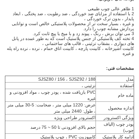
1 ظاهر عالی چوب طبیعی
2 با استفاده از مزایای ضد خوردگی ، ضد رطوبت ، ضد پختگی ، ابعاد
پایدار ، بدون ترک خوردگی ،
و غیره ، بسیار سخت تر از محصولات پلاستیکی خالص است و توانایی
پردازش مشابه چوب را دارد.
3 می توان برش ، رنگ ، پیوند زد و با میخ یا پیچ ثابت کرد.
4 تخته کف پلاستیکی از جنس پلاستیک است که به طور عمده در پانل
های دیواری ، بشقاب تزئینی ، قالب های ساختمانی ،
کابینت آشپزخانه ، کابینت پارچه ، کابینت اتاق حمام ، نرده ، نرده راه پله
و غیره
مشخصات فنی:
مدل
SJSZ80 / 156 ، SJSZ92 / 188
استفاده
تزئینی ،
PVC بازیافت شده ، پودر چوب ، مواد افزودنی و
ماده خام
غیره
عرض: 1220 میلی متر ، ضخامت: 5-30 میلی متر
اندازه محصول
، طول: 2440 میلی متر
ویژگی اکسترودر
اکسترودر طراحی ویژه
پودر چوب (الیاف
حجم بالای افزودنی تا 50 ~ 75 درصد
چوب)
ادامه کار پلاستیک
کامپوزیت PVC ، چوب پلاستیک