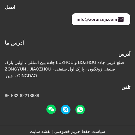
ایمیل
info@aoruisuji.com
آدرس ما
آدرس
ضلع غربی جاده BOZHOU و LUZHOU جاده بین المللی ، اولین پارک
صنعتی ژونگیون ، پارک اول صنعتی ZONGYUN ، JIAOZHOU ،
QINGDAO ، چین.
تلفن
86-532-82218838
سیاست حفظ حریم خصوصی
|
نقشه سایت