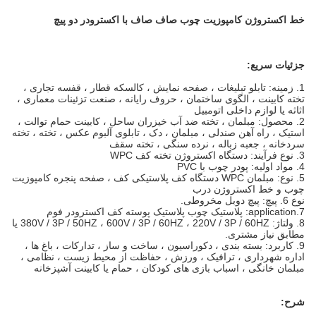
خط اکستروژن کامپوزیت چوب صاف صاف با اکسترودر دو پیچ
جزئیات سریع:
1. زمینه: تابلو تبلیغات ، صفحه نمایش ، کالسکه قطار ، قفسه تجاری ،
تخته کابینت ، الگوی ساختمان ، حروف رایانه ، صنعت تزئینات معماری ،
اثاثه یا لوازم داخلی اتومبیل
2. محصول: مبلمان ، تخته ضد آب خیزران ساحل ، کابینت حمام توالت ،
استیک ، راه آهن صندلی ، مبلمان ، دک ، تابلوی آلبوم عکس ، تخته ، تخته
سردخانه ، جعبه زباله ، نرده سنگی ، تخته سقف
3. نوع فرآیند: دستگاه اکستروژن تخته کف WPC
4. مواد اولیه: پودر چوب با PVC
5. نوع: مبلمان WPC دستگاه کف پلاستیکی کف ، صفحه پنجره کامپوزیت
چوب و خط اکستروژن درب
نوع 6. پیچ: پیچ دوبل مخروطی.
7.application: پلاستیک چوب پلاستیک پوسته کف اکسترودر فوم
8. ولتاژ: 380V / 3P / 50HZ ، 600V / 3P / 60HZ ، 220V / 3P / 60HZ یا
مطابق نیاز مشتری.
9. کاربرد: بسته بندی ، دکوراسیون ، ساخت و ساز ، تدارکات ، باغ ها ،
اداره شهرداری ، ترافیک ، ورزش ، حفاظت از محیط زیست ، نظامی ،
مبلمان خانگی ، اسباب بازی های کودکان ، حمام یا کابینت آشپزخانه
شرح: