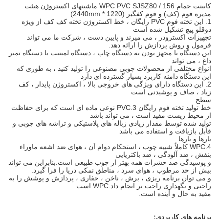
کابینت حمام WPC PVC SJSZ80 / 156 ماشینهای اکستروژن هیئت
مدیره فوم (کف) و فوم کفگیر (1220 * 2440mm)
1. این تخته فوم PVC رایگان ، خط اکستروژن تخته کف کف از ویژه
دوقلو پیچ تشکیل شده است
تجهیزات اکسترودر ، می میرند و پایین دست ، شرکت ما می تواند
فرمول و روش پردازش را ارائه دهد.
این دستگاه با مجهز بودن به دستگاه چاپ ، دستگاه لمینیت یا دستگاه تمبر
داغ ، می تواند
انواع مختلفی از محصولات چوبی مصنوعی را تولید کنید ، به طوری که
این دستگاه دامنه کاربرد بسیار گسترده ای دارد
2. این دستگاه دارای ویژگی های خروجی بالا ، اکستروژن پایدار ، کف
زیاد ، صاف و پوشیدنی است
سطح
خط تولید تخته فوم رایگان 3.PVC نوعی ماده ای است که برای حفاظت
از محیط زیست مفید است ، می تواند باشد
تولید شده توسط مقدار زیادی زباله های پلاستیکی و تراشه های چوبی و
قابل بازیافت و استفاده می باشد
بارها و بارها
4.WPC کاملاً شبیه چوب ، استحکام دوام آن ، هوای ضد اشعه ماوراء
بنفش ، ضد آلودگی ، ضد باکتریایی
و پوسیدگی ضد حشرات همه بهتر از چوب طبیعی است.بنابراین می تواند
بیش از حد مرطوب ، هوای سرد ، مناطق نمکی دریا را فرا گیرد.
و می توان برنامه ریزی ، برش ، ناخن ، حفاری ، پردازش و پوشش را به
راحتی و نگهداری راحت تر انجام داد.WPC است
مقید به حال و آینده است.
برنامه های کاربردی: