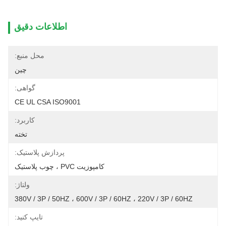
اطلاعات دقیق
محل منبع:
چین
گواهی:
CE UL CSA ISO9001
کاربرد:
تخته
پردازش پلاستیک:
کامپوزیت PVC ، چوب پلاستیک
ولتاژ:
380V / 3P / 50HZ ، 600V / 3P / 60HZ ، 220V / 3P / 60HZ
تایپ کنید: