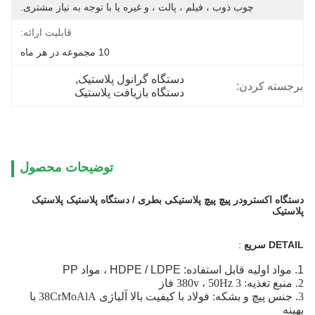
چوب ذوب ، فیلم ، پالت ، و غیره یا با توجه به نیاز مشتری.
قابلیت ارائه:
10 مجموعه در هر ماه
دستگاه گرانول پلاستیک
, 
برجسته کردن:
دستگاه بازیافت پلاستیک
توضیحات محصول
دستگاه اکسترودر پیچ پیچ پلاستیکی بطری / دستگاه پلاستیک پلاستیک
پلاستیک
DETAIL سریع
:
1. مواد اولیه قابل استفاده: HDPE / LDPE ، مواد PP
2. منبع تغذیه: 380v ، 50Hz 3 فاز
3. جنس پیچ و بشکه: فولاد با کیفیت بالا آلیاژی 38CrMoAlA با
بهینه