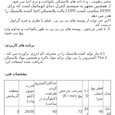
تبخیر رطوبت ، و با دانه های پلاستیکی یکنواخت و نرم احیا می شود.
2. همچنین مجهز به سیستم کنترل دمای اتوماتیک است که برای
HDPE مناسب است.LDPE پالت پلاستیکی احیا کننده پلاستیک را
هدر می دهد
3
این می تواند از پوسته های پی پی پی ، فیلم یا بطری و غیره گرانول
درست کند
4. با فیدر چرخش ، پوسته های پی پی پی به طور یکنواخت و مداوم وارد
پیچ ​​می شوند
برنامه های کاربردی:
1.it نیاز تولید کننده پلاستیک را در مصرف کم انرژی برآورده می کند ،
2.The اکسترودر را می توان برای مواد باکره و همچنین مواد پلاستیکی
بازیافت شده استفاده کرد.
مشخصات فنی:
حداکثراکسترود
قدرت
قطر پیچ
کردن
L /
سرعت چرخش
موتور
منطقه
مدل
(میلی
ظرفیت
D
پیچ (R / min)
(کیلو
گرمایش
متر)
(کیلوگرم در
وات)
ساعت)
33:
SJ-
3
28/35
60
73
45
1
45