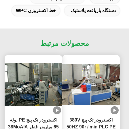
دستگاه بازیافت پلاستیک
خط اکستروژن WPC
محصولات مرتبط
اکسترودر تک پیچ 380V
اکسترودر تک پیچ PE لوله
50HZ 90r / min PLC PE
65 میلیمتر قطر 38MoAIA