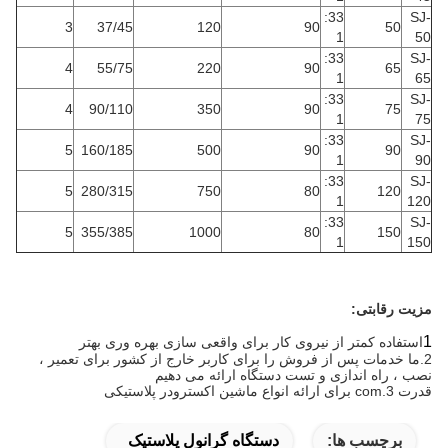
33:
SJ-
3
37/45
120
90
50
1
50
33:
SJ-
4
55/75
220
90
65
1
65
33:
SJ-
4
90/110
350
90
75
1
75
33:
SJ-
5
160/185
500
90
90
1
90
33:
SJ-
5
280/315
750
80
120
1
120
33:
SJ-
5
355/385
1000
80
150
1
150
مزیت رقابتی:
1
استفاده کمتر از نیروی کار برای واقعی سازی بهره وری بهتر
2.ما خدمات پس از فروش را برای کاربر خارج از کشور برای تعمیر ،
نصب ، راه اندازی و تست دستگاه ارائه می دهیم
قدرت 3.com برای ارائه انواع ماشین اکسترودر پلاستیکی
برچسب ها:
دستگاه گرانول پلاستیک