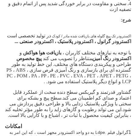
4. سختی و مقاومت در برابر خوردگی شدید پس از اتمام دقیق و
تصفیه ازت
شرح:
در تولید تخصصی است
اکسترودر تک پیچ گلوله های بازیافت شده مادر / کودک
اکسترودر گرانول ، اکسترودر پلاستیک ، اکسترودر صنعتی ...
با توجه به نیازهای مختلف کاربران ،
بازیافت هوا هواکش
و
اکسترودر رنگ آمیزی
متناظر را تصویب می کند
پیچ مخصوص
طراحی و پیکربندی دستگاه های مختلف. این خط تولید به طور
گسترده ای برای بازسازی و رنگ آمیزی قرص سازی PS ، ABS ،
PC ، POM ، PA ، PP ، PE ، PVC ، EVA ، PET ، APET ، PETG ،
LCP و انواع دیگر پلاستیک استفاده می شود. .
گشتاور قدرتمند و گیربکس سطح دنده سخت از عملکرد قابل
اعتماد و صدای کم اطمینان می کند.سطح پیچ و بشکه برای
سختی با ویژگی پلاستیک زدایی بالا و طراحی دقیق پردازش می
شود.این می تواند رطوبت و گازهای زاید را به طور مؤثر تخلیه کند
، بنابراین کیفیت محصول با ثبات تر ، اشباع و با کارایی بالا است.
امکانات
1
گرانول فیلم .Ldpe به دو واحد اکسترودر مجهز است ، که این امر به