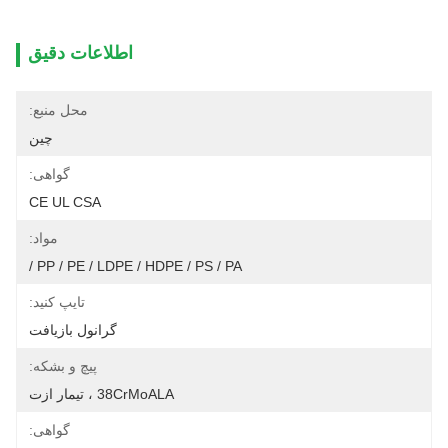
اطلاعات دقیق
محل منبع:
چین
گواهی:
CE UL CSA
مواد:
PP / PE / LDPE / HDPE / PS / PA /
تایپ کنید:
گرانول بازیافت
پیچ و بشکه:
38CrMoALA ، تیمار ازت
گواهی: