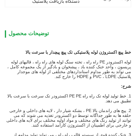
دستگاه بازیافت پلاستیک
توضیحات محصول
خط پیچ اکستروژن لوله پلاستیکی تک پیچ پیچدار با سرعت بالا
لوله اکسترودر PE راه راه ، تخته سنگ لوله های راه راه ، قالبهای لوله
پریسون ، واحد خنک کننده باد ، پیشخوان و بادگیر از یک مجموعه کامل ،
می تواند به طور مداوم استانداردهای مختلفی از لوله های موجدار
پلاستیک PVC ، LDPE و HDPE را خارج کند.
شرح:
1. خط تولید لوله تک راه راه PE PE اکسترودر تک سرعت با سرعت بالا
تطبیق می دهد.
2. پیچ های راندمان بالا PE ، بشکه شیار دار ، لایه های داخلی و خارجی
حلقه ها به طور جداگانه توسط دو اکسترودر تغذیه می شوند که می
توانند از تولید رنگ های مختلف و مواد اولیه مختلف برای لایه های داخلی
و خارجی برای اطمینان از اکستروژن کارآمد استفاده کنند.
3. خنک کننده قوی از سیستم قالب راه راه ، می تواند تولید مداوم از