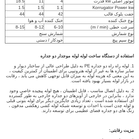
موتور اصلی kw قدرت
4
11
18.5
1.5
1.5
1.1
Korrugator Power kw
جفت بلوک قالب
42
44
44
نوع خنک کننده
خنک کننده آب و هوا
سرعت خطی (m / min)
6-10
8-12
8-15
نوع شمارش
شمارش سنج
نوع سیم پیچ
خودکار / دستی
استفاده از دستگاه ساخت لوله لوله موجدار دو جداره
1. لوله راه راه دو جداره PE به دلیل طراحی عالی از ساختار دیوار و
سایر سازه ها به غیر از لوله هتروتیپی برای اطمینان از کمترین کیفیت ،
به این معنی که هزینه لوله به میزان قابل توجهی کاهش می یابد ، رقابت
در بازار لوله بسیار بهبود یافته است.
2. به دلیل اتصال مناسب ، قابل اطمینان ، هیچ لوله پیچیده خاصی وجود
ندارد ، بنابراین در خارجی از آویزهای دو جداره خارجی به طور گسترده
ای استفاده شده است ، تعداد زیادی جایگزین دیگر برای لوله بتونی قبلی
و لوله چدن است.با احداث و توسعه شبکه لوله کشی زهکشی مدفون ،
زنگ های دو جداره فضای عظیمی برای توسعه دارند.
مزیت رقابتی: