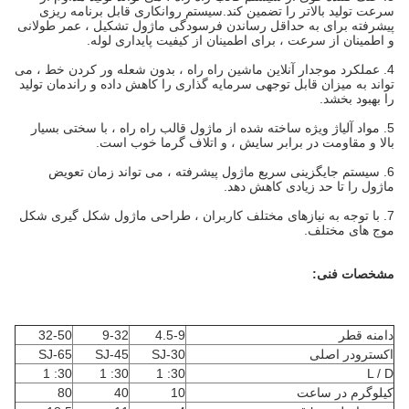
سرعت تولید بالاتر را تضمین کند.سیستم روانکاری قابل برنامه ریزی
پیشرفته برای به حداقل رساندن فرسودگی ماژول تشکیل ، عمر طولانی
و اطمینان از سرعت ، برای اطمینان از کیفیت پایداری لوله.
4. عملکرد موجدار آنلاین ماشین راه راه ، بدون شعله ور کردن خط ، می
تواند به میزان قابل توجهی سرمایه گذاری را کاهش داده و راندمان تولید
را بهبود بخشد.
5. مواد آلیاژ ویژه ساخته شده از ماژول قالب راه راه ، با سختی بسیار
بالا و مقاومت در برابر سایش ، و اتلاف گرما خوب است.
6. سیستم جایگزینی سریع ماژول پیشرفته ، می تواند زمان تعویض
ماژول را تا حد زیادی کاهش دهد.
7. با توجه به نیازهای مختلف کاربران ، طراحی ماژول شکل گیری شکل
موج های مختلف.
مشخصات فنی:
دامنه قطر
4.5-9
9-32
32-50
اکسترودر اصلی
SJ-30
SJ-45
SJ-65
30: 1
30: 1
30: 1
L / D
کیلوگرم در ساعت
10
40
80